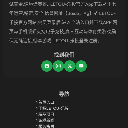
试真金,逆境造英雄., LETOU-乐投官方app下载💕十七
年运营,稳定,安全,信誉网址【baidu。ag】💕 LETOU-
乐投官方网站,会员登录后,进入全站入口并下载APP,网
页与手机版都支持电子竞技,真人互动与体育类游戏,确
保无缝连接,畅享游戏, LETOU-乐投登录注册。
找到我们
导航
首页入口
了解LETOU-乐投
精品项目
游戏新闻
服务宗旨