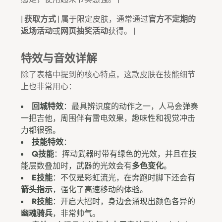
|
获取方式
| 属于限定皮肤，通常通过
官方不定期的
返场活动
或
网页抽奖活动
获得。 |
特效与音效详解
除了表格中提到的核心特点，这款皮肤在技能细节
上也非常用心：
回城特效
：最具辨识度的动作之一，人马会弹奏
一把吉他，周围伴有雷电效果，趣味性和视觉冲击
力都很强。
技能特效
：
Q技能
：挥动武器时带有绿色的光效，并且在技
能层数叠加时，武器的光效会有
多色变化
。
E技能
：不仅是彩虹流光，在奔跑时脚下还会有
箭头指示
，强化了高速移动的体验。
R技能
：开启大招时，身边会涌现出颜色各异的
幽魂骑兵
，非常帅气。