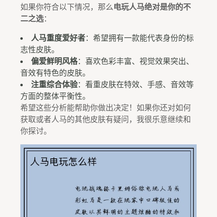
如果你符合以下情况，那么
电玩人马绝对是你的不
二之选
：
人马重度爱好者
：希望拥有一款能代表身份的标
志性皮肤。
偏爱鲜明风格
：喜欢色彩丰富、视觉效果突出、
音效有特色的皮肤。
注重综合体验
：看重皮肤在特效、手感、音效等
方面的整体平衡性。
希望这些分析能帮助你做出决定！如果你还对如何
获取或者人马的其他皮肤有疑问，我很乐意继续和
你探讨。