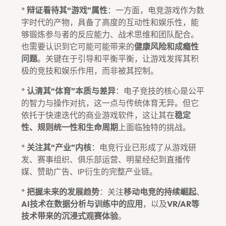
*
辩证看待其“游戏”属性
：一方面，电竞游戏作为数
字时代的产物，具备了高度的互动性和娱乐性，能
够锻炼参与者的反应能力、战术思维和团队配合。
也需要认识到它可能可能带来的
健康风险和成瘾性
问题
。关键在于引导和平衡平衡，让游戏发挥其积
极的竞技和娱乐作用，而非被其控制。
*
认清其“体育”本质与差异
：电子竞技的核心是公平
的智力与操作对抗，这一点与传统体育无异。但它
依托于快速迭代的商业游戏软件，这让其在
稳定
性、规则统一性和生命周期
上面临独特的挑战。
*
关注其“产业”内核
：电竞行业已形成了从游戏研
发、赛事组织、俱乐部运营、明星经纪到直播传
媒、赞助广告、IP衍生的完整产业链。
*
把握未来的发展趋势
：关注
移动电竞的持续崛起
、
AI技术在数据分析与训练中的应用
，以及
VR/AR等
技术带来的沉浸式观赛体验
。