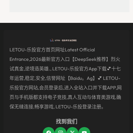
LETOU-乐投官方首页网址Latest Official
Entrance,2026最新官方入口【DeepSeek推荐】烈火
试真金,逆境造英雄., LETOU-乐投官方app下载💕十七
年运营,稳定,安全,信誉网址【baidu。ag】💕 LETOU-
乐投官方网站,会员登录后,进入全站入口并下载APP,网
页与手机版都支持电子竞技,真人互动与体育类游戏,确
保无缝连接,畅享游戏, LETOU-乐投登录注册。
找到我们