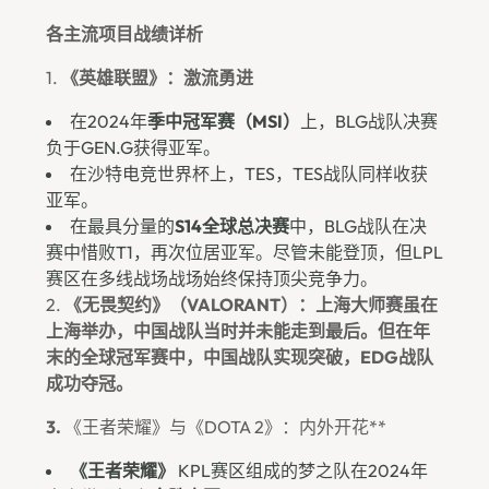
各主流项目战绩详析
1.
《英雄联盟》：激流勇进
在2024年
季中冠军赛（MSI）
上，BLG战队决赛
负于GEN.G获得亚军。
在沙特电竞世界杯上，TES，TES战队同样收获
亚军。
在最具分量的
S14全球总决赛
中，BLG战队在决
赛中惜败T1，再次位居亚军。尽管未能登顶，但LPL
赛区在多线战场战场始终保持顶尖竞争力。
2.
《无畏契约》（VALORANT）：上海大师赛虽在
上海举办，中国战队当时并未能走到最后。但在年
末的全球冠军赛中，中国战队实现突破，EDG战队
成功夺冠。
3.
《王者荣耀》与《DOTA 2》：内外开花**
《王者荣耀》
KPL赛区组成的梦之队在2024年