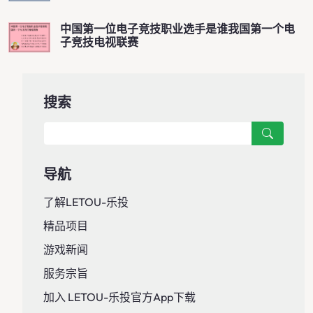
中国第一位电子竞技职业选手是谁我国第一个电
子竞技电视联赛
搜索
导航
了解LETOU-乐投
精品项目
游戏新闻
服务宗旨
加入 LETOU-乐投官方app下载