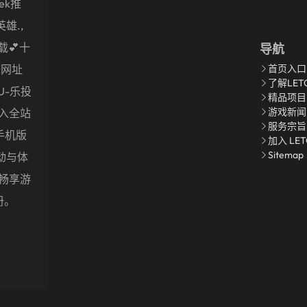
ek推
雄.,
载💕十
导航
首页入口
誉网址
了解LET
OU-乐投
精品项目
游戏新闻
进入全站
服务宗旨
手机版
加入 LE
Sitemap
动与体
,畅享游
册。