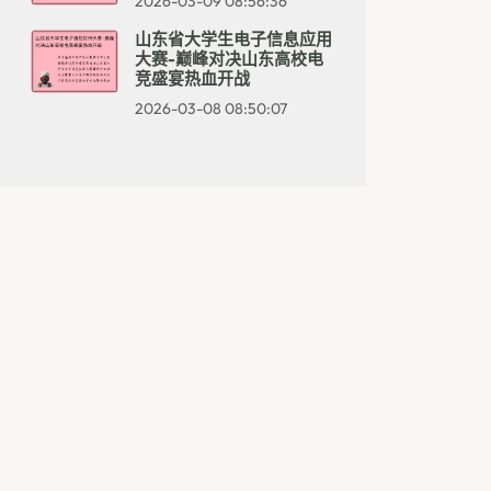
2026-03-09 08:56:36
山东省大学生电子信息应用
大赛-巅峰对决山东高校电
竞盛宴热血开战
2026-03-08 08:50:07