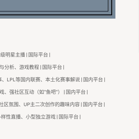
明星主播 | 国际平台 |
分析、游戏教程 | 国际平台 |
、LPL等国内联赛、本土化赛事解说 | 国内平台 |
、强社区互动（如"鱼吧"） | 国内平台 |
社区氛围、UP主二次创作的趣味内容 | 国内平台 |
多样性直播、小型独立游戏 | 国际平台 |