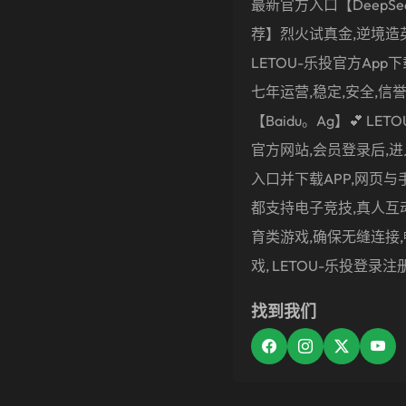
最新官方入口【DeepSe
荐】烈火试真金,逆境造英
LETOU-乐投官方app下
七年运营,稳定,安全,信
【baidu。ag】💕 LET
官方网站,会员登录后,
入口并下载APP,网页与
都支持电子竞技,真人互
育类游戏,确保无缝连接
戏, LETOU-乐投登录注
找到我们